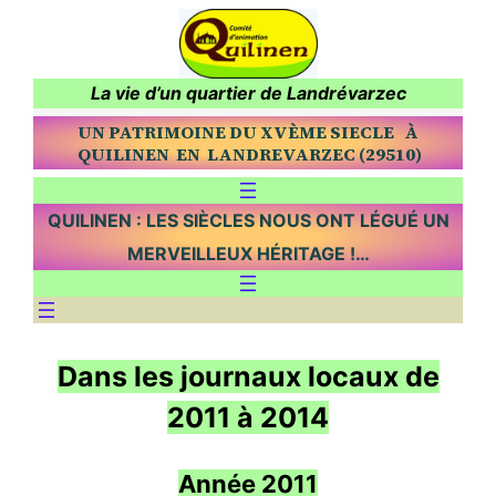
La vie d’un quartier de Landrévar
zec
UN PATRIMOINE DU XVÈME SIECLE À
QUILINEN EN LANDREVARZEC (29510)
QUILINEN : LES SIÈCLES NOUS ONT LÉGUÉ UN
MERVEILLEUX HÉRITAGE !…
Dans les journaux locaux de
2011 à 2014
Année 2011