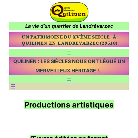
La vie d’un quartier de Landrévar
zec
UN PATRIMOINE DU XVÈME SIECLE À
QUILINEN EN LANDREVARZEC (29510)
QUILINEN : LES SIÈCLES NOUS ONT LÉGUÉ UN
MERVEILLEUX HÉRITAGE !…
Productions artistiques