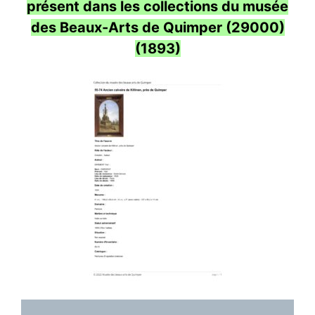
présent dans les collections du musée
des Beaux-Arts de Quimper (29000)
(1893)