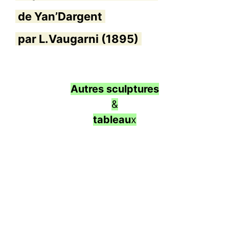
de Yan’Dargent
par L.Vaugarni (1895)
Autres sculptures
&
tableau
x