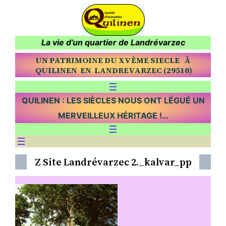
Aller
au
contenu
La vie d’un quartier de Landrévar
zec
UN PATRIMOINE DU XVÈME SIECLE À
QUILINEN EN LANDREVARZEC (29510)
QUILINEN : LES SIÈCLES NOUS ONT LÉGUÉ UN
MERVEILLEUX HÉRITAGE !…
Z Site Landrévarzec 2._kalvar_pp