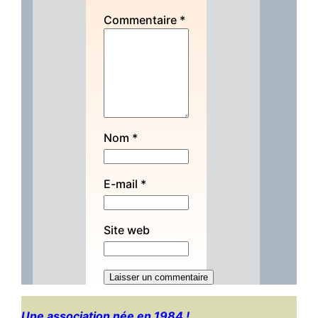
Commentaire
*
Nom
*
E-mail
*
Site web
Une association née en 1984 !…