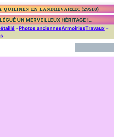
À QUILINEN EN LANDREVARZEC (29510)
T LÉGUÉ UN MERVEILLEUX HÉRITAGE !…
étaillé
Photos anciennes
Armoiries
Travaux
ns