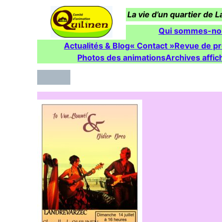
Aller
La vie d’un quartier de 
au
contenu
Qui sommes-no
Actualités & Blog
« Contact »
Revue de p
Photos des animations
Archives affic