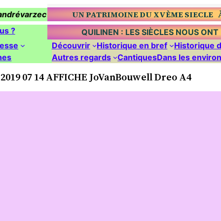
UN PATRIMOINE DU XVÈME SIECLE 
Landrévar
zec
us ?
QUILINEN : LES SIÈCLES NOUS ON
resse
Découvrir
Historique en bref
Historique d
hes
Autres regards
Cantiques
Dans les enviro
2019 07 14 AFFICHE JoVanBouwell Dreo A4